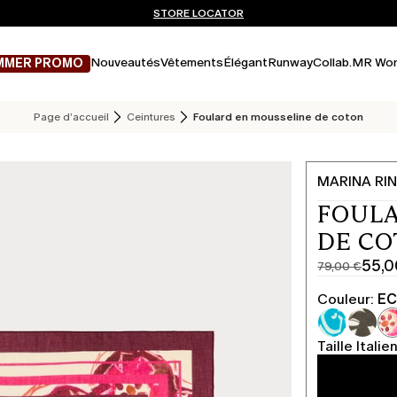
Vous n’avez pas de compte? INSCRIVEZ-VOUS MAINTENANT
EXPÉDITIONS ET RETOURS GRATUITS
STORE LOCATOR
Nouveautés
Vêtements
Élégant
Runway
Collab.
MR Wor
MMER PROMO
Page d’accueil
Ceintures
Foulard en mousseline de coton
MARINA RIN
FOULA
DE CO
55,0
79,00 €
Prix
Prix
original
actuel
Couleur:
EC
79,00
55,00
€
€
Taille Italie