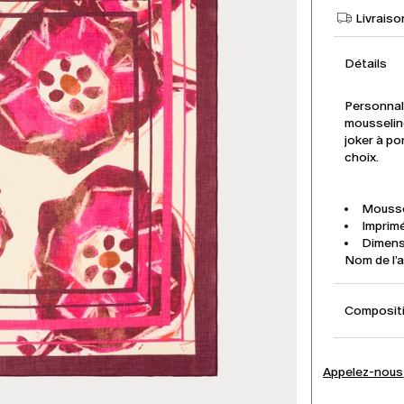
Livraiso
Détails
Personnal
mousseline
joker à po
choix.
Mousse
Imprimé
Dimens
Nom de l
Compositi
Appelez-nous