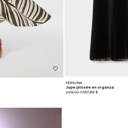
PERSONA
Jupe plissée en organza
product.price.original
product.price.sale
229,00 €
137,00 €