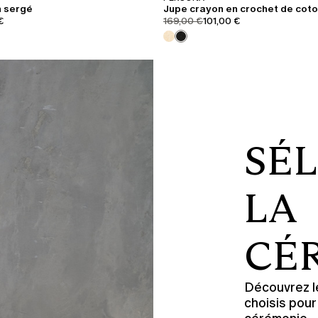
n sergé
Jupe crayon en crochet de cot
iginal
.price.sale
product.price.original
product.price.sale
€
169,00 €
101,00 €
SÉ
LA
CÉ
Découvrez l
choisis pour