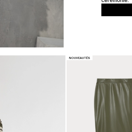
cérémonie.
CATÉGORIE:
NOUVEAUTÉS