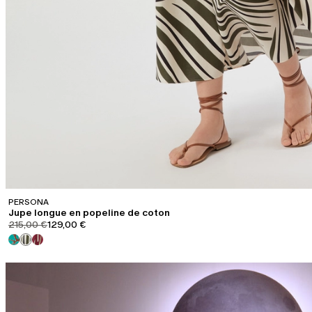
PERSONA
Jupe longue en popeline de coton
product.price.original
product.price.sale
215,00 €
129,00 €