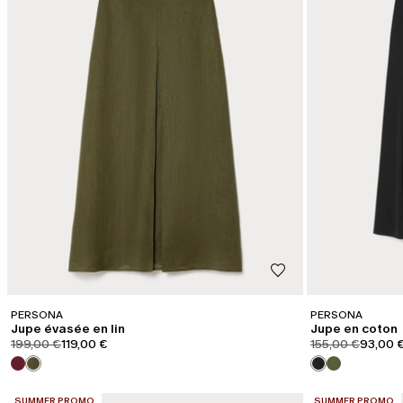
PERSONA
PERSONA
Jupe évasée en lin
Jupe en coton
product.price.original
product.price.sale
product.price.or
product
199,00 €
119,00 €
155,00 €
93,00 
CATÉGORIE:
CATÉGORIE:
SUMMER PROMO
SUMMER PROMO