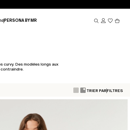
Produi
ld
PERSONA BY MR
dans
le
panier
0
tes curvy. Des modèles longs aux
 contraindre.
TRIER PAR
FILTRES