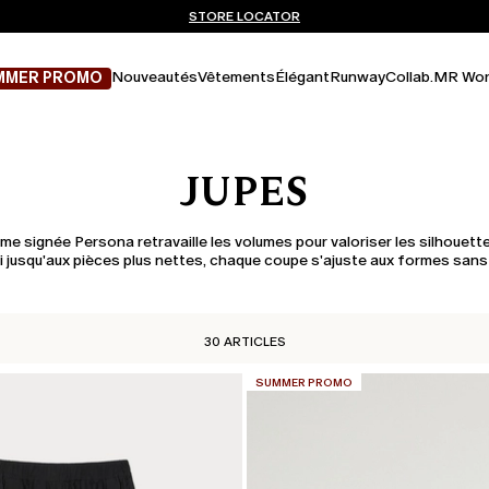
Vous n’avez pas de compte? INSCRIVEZ-VOUS MAINTENANT
EXPÉDITIONS ET RETOURS GRATUITS
STORE LOCATOR
Nouveautés
Vêtements
Élégant
Runway
Collab.
MR Wor
MMER PROMO
JUPES
me signée Persona retravaille les volumes pour valoriser les silhouet
i jusqu'aux pièces plus nettes, chaque coupe s'ajuste aux formes sans
30 ARTICLES
CATÉGORIE:
SUMMER PROMO