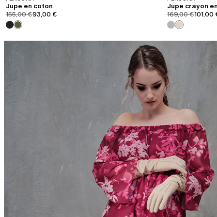
Jupe en coton
Jupe crayon e
product.price.original
product.price.sale
product.price.or
product
155,00 €
93,00 €
169,00 €
101,00 