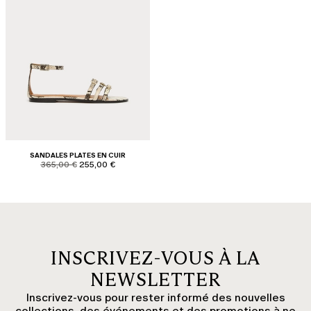
SANDALES PLATES EN CUIR
product.price.original
product.price.sale
365,00 €
255,00 €
INSCRIVEZ-VOUS À LA
NEWSLETTER
Inscrivez-vous pour rester informé des nouvelles
collections, des événements et des promotions à ne