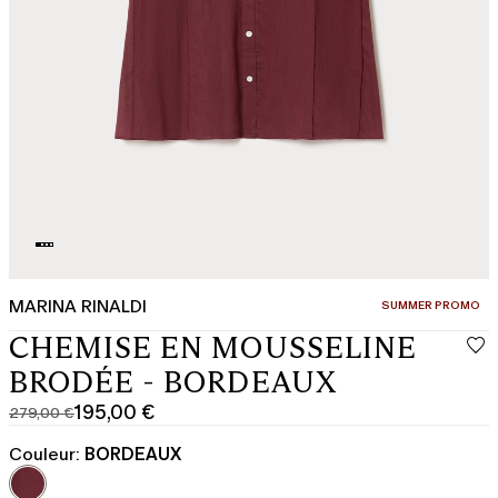
MARINA RINALDI
CATÉGORIE:
SUMMER PROMO
CHEMISE EN MOUSSELINE
BRODÉE - BORDEAUX
195,00 €
279,00 €
Prix
Prix
original
actuel
Couleur:
BORDEAUX
279,00
195,00
€
€