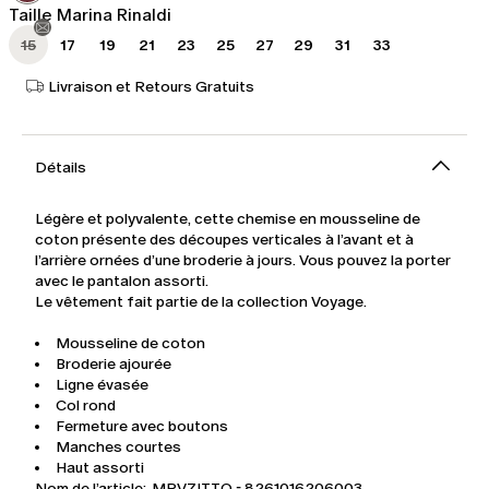
Taille Marina Rinaldi
15
17
19
21
23
25
27
29
31
33
Livraison et Retours Gratuits
Détails
Légère et polyvalente, cette chemise en mousseline de
coton présente des découpes verticales à l’avant et à
l’arrière ornées d’une broderie à jours. Vous pouvez la porter
avec le pantalon assorti.
Le vêtement fait partie de la collection Voyage.
Mousseline de coton
Broderie ajourée
Ligne évasée
Col rond
Fermeture avec boutons
Manches courtes
Haut assorti
Nom de l’article: MRVZITTO - 8261016206003