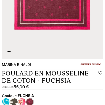
MARINA RINALDI
CATÉGORIE:
SUMMER PROMO
FOULARD EN MOUSSELINE
DE COTON - FUCHSIA
55,00 €
79,00 €
Prix
Prix
original
actuel
Couleur:
FUCHSIA
79,00
55,00
€
€