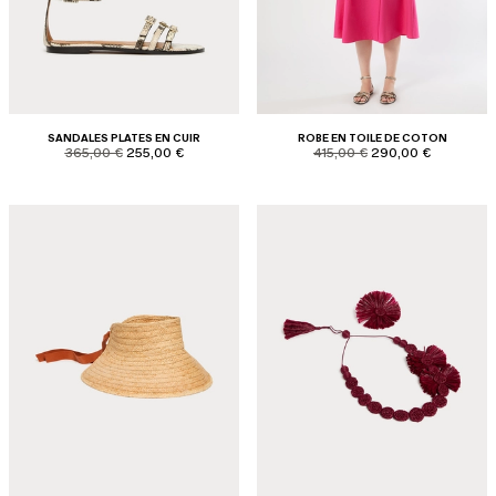
SANDALES PLATES EN CUIR
ROBE EN TOILE DE COTON
product.price.original
product.price.sale
product.price.original
product.price.sale
365,00 €
255,00 €
415,00 €
290,00 €