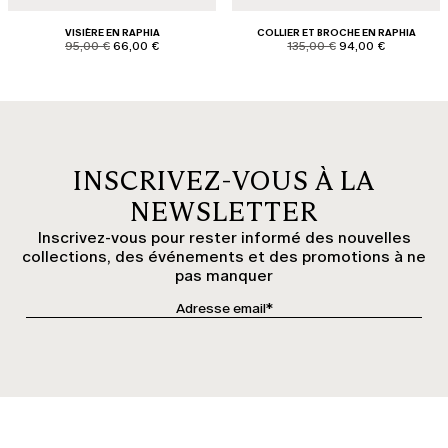
VISIÈRE EN RAPHIA
COLLIER ET BROCHE EN RAPHIA
product.price.original
product.price.sale
product.price.original
product.price.sale
95,00 €
66,00 €
135,00 €
94,00 €
INSCRIVEZ-VOUS À LA
NEWSLETTER
Inscrivez-vous pour rester informé des nouvelles
collections, des événements et des promotions à ne
pas manquer