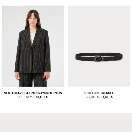
VESTE BLAZER À FINES RAYURES EN LIN
CEINTURE TRESSÉE
product.price.original
product.price.sale
product.price.original
product.price.sale
315,00 €
189,00 €
65,00 €
39,00 €