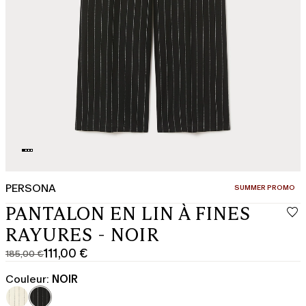
PERSONA
CATÉGORIE:
SUMMER PROMO
PANTALON EN LIN À FINES
RAYURES - NOIR
111,00 €
185,00 €
Prix
Prix
original
actuel
Couleur:
NOIR
185,00
111,00
€
€