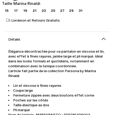
Taille Marina Rinaldi
15
17
19
21
23
25
27
29
31
Livraison et Retours Gratuits
Détails
Élégance décontractée pour ce pantalon en viscose et lin,
avec effet à fines rayures, jambe large et pli marqué. Idéal
dans les looks formels et quotidiens, notamment en
combinaison avec la tunique coordonnée.
L’article fait partie de la collection Persona by Marina
Rinaldi.
Lin et viscose à fines rayures
Coupe large
Fermeture zippée avec deux boutons effet corne
Poches sur les côtés
Taille élastique au dos
Pli marqué
Nom de l’article: PMRFARNETO - 3131216206002