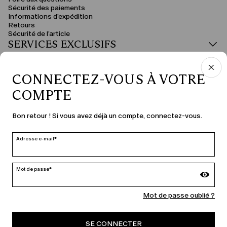
Sécurité des paiements
Informations d'expédition
Retours
Sécurité de l’article
SERVICES EXCLUSIFS
DOMAINE JURIDIQUE
CONNECTEZ-VOUS À VOTRE
COMPTE
PAYS ET LANGUE
Bon retour ! Si vous avez déjà un compte, connectez-vous.
France | fr
Adresse e-mail*
modifier
Mot de passe*
MARINA RINALDI
Mot de passe oublié ?
SE CONNECTER