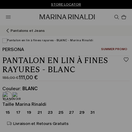
Vous n’avez pas de compte? INSCRIVEZ-VOUS MAINTENANT
EXPÉDITIONS ET RETOURS GRATUITS
STORE LOCATOR
Pro
da
le
pan
Pantalons et Jeans
0
PERSONA
CATÉGORIE:
SUMMER PROMO
Afficher en 3D
PANTALON EN LIN À FINES
RAYURES - BLANC
111,00 €
185,00 €
Prix
Prix
original
actuel
Couleur:
BLANC
185,00
111,00
€
€
Taille Marina Rinaldi
15
17
19
21
23
25
27
29
31
Livraison et Retours Gratuits