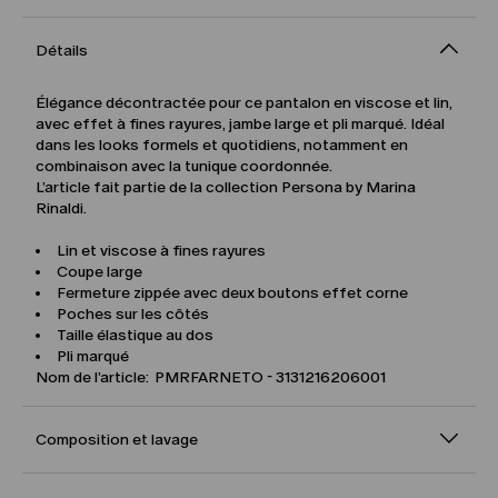
Détails
Élégance décontractée pour ce pantalon en viscose et lin,
avec effet à fines rayures, jambe large et pli marqué. Idéal
dans les looks formels et quotidiens, notamment en
combinaison avec la tunique coordonnée.
L’article fait partie de la collection Persona by Marina
Rinaldi.
Lin et viscose à fines rayures
Coupe large
Fermeture zippée avec deux boutons effet corne
Poches sur les côtés
Taille élastique au dos
Pli marqué
Nom de l’article: PMRFARNETO - 3131216206001
Composition et lavage