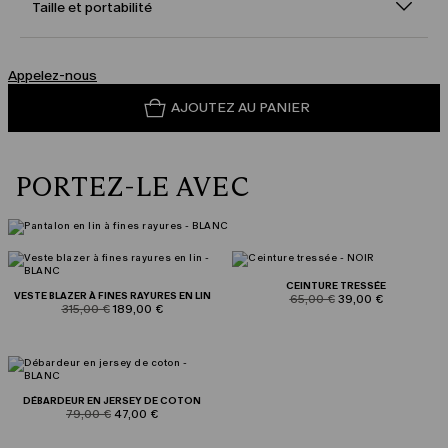
Taille et portabilité
Appelez-nous
AJOUTEZ AU PANIER
PORTEZ-LE AVEC
CEINTURE TRESSÉE
VESTE BLAZER À FINES RAYURES EN LIN
product.price.original
product.price.sale
65,00 €
39,00 €
product.price.original
product.price.sale
315,00 €
189,00 €
DÉBARDEUR EN JERSEY DE COTON
product.price.original
product.price.sale
79,00 €
47,00 €