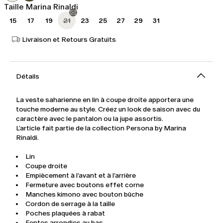
Taille Marina Rinaldi
15
17
19
21
23
25
27
29
31
Livraison et Retours Gratuits
Détails
La veste saharienne en lin à coupe droite apportera une
touche moderne au style. Créez un look de saison avec du
caractère avec le pantalon ou la jupe assortis.
L’article fait partie de la collection Persona by Marina
Rinaldi.
Lin
Coupe droite
Empiècement à l’avant et à l’arrière
Fermeture avec boutons effet corne
Manches kimono avec bouton bûche
Cordon de serrage à la taille
Poches plaquées à rabat
Fentes arrondies au bas