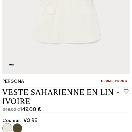
PERSONA
CATÉGORIE:
SUMMER PROMO
VESTE SAHARIENNE EN LIN -
IVOIRE
149,00 €
249,00 €
Prix
Prix
original
actuel
Couleur:
IVOIRE
249,00
149,00
€
€