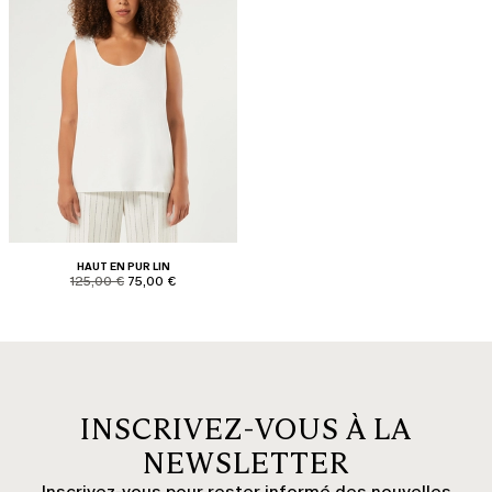
HAUT EN PUR LIN
product.price.original
product.price.sale
125,00 €
75,00 €
INSCRIVEZ-VOUS À LA
NEWSLETTER
Inscrivez-vous pour rester informé des nouvelles