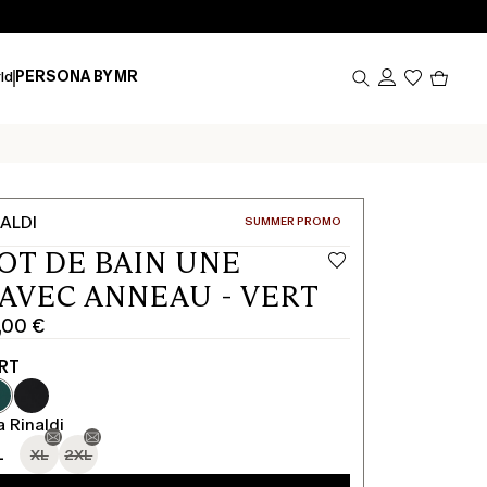
Produi
ld
PERSONA BY MR
dans
le
panier
0
ALDI
CATÉGORIE:
SUMMER PROMO
OT DE BAIN UNE
 AVEC ANNEAU - VERT
,00 €
RT
a Rinaldi
L
XL
2XL