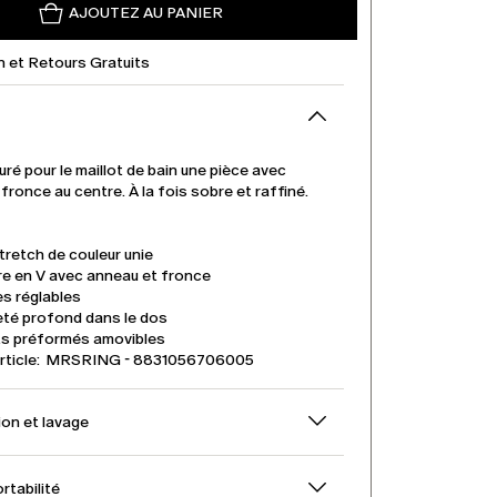
AJOUTEZ AU PANIER
n et Retours Gratuits
ré pour le maillot de bain une pièce avec
fronce au centre. À la fois sobre et raffiné.
tretch de couleur unie
re en V avec anneau et fronce
es réglables
eté profond dans le dos
s préformés amovibles
article: MRSRING - 8831056706005
on et lavage
ortabilité