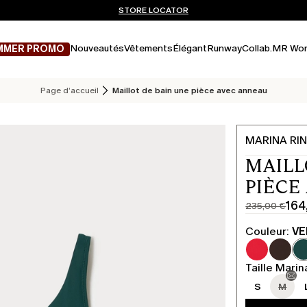
Vous n’avez pas de compte? INSCRIVEZ-VOUS MAINTENANT
EXPÉDITIONS ET RETOURS GRATUITS
STORE LOCATOR
Nouveautés
Vêtements
Élégant
Runway
Collab.
MR Wor
MMER PROMO
Page d’accueil
Maillot de bain une pièce avec anneau
MARINA RIN
MAILL
PIÈCE
164
235,00 €
Prix
Prix
original
actuel
Couleur:
VE
235,00
164,00
€
€
Taille Marin
S
M