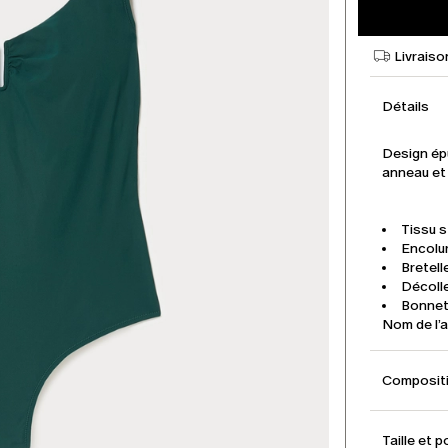
Livraiso
Détails
Design épu
anneau et 
Tissu s
Encolu
Bretell
Décoll
Bonnet
Nom de l’
Compositi
Taille et p