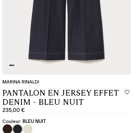
MARINA RINALDI
PANTALON EN JERSEY EFFET
DENIM - BLEU NUIT
235,00 €
Prix
actuel
Couleur:
BLEU NUIT
235,00
€