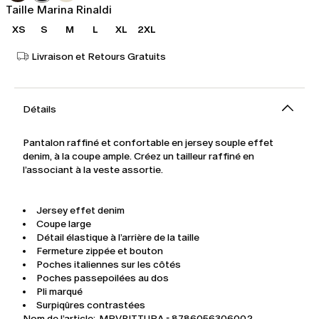
Taille Marina Rinaldi
XS
S
M
L
XL
2XL
Livraison et Retours Gratuits
Détails
Pantalon raffiné et confortable en jersey souple effet
denim, à la coupe ample. Créez un tailleur raffiné en
l’associant à la veste assortie.
Jersey effet denim
Coupe large
Détail élastique à l’arrière de la taille
Fermeture zippée et bouton
Poches italiennes sur les côtés
Poches passepoilées au dos
Pli marqué
Surpiqûres contrastées
Nom de l’article: MRVPITTURA - 8786056306002