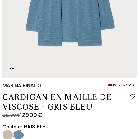
MARINA RINALDI
CATÉGORIE:
SUMMER PROMO
CARDIGAN EN MAILLE DE
VISCOSE - GRIS BLEU
129,00 €
215,00 €
Prix
Prix
original
actuel
Couleur:
GRIS BLEU
215,00
129,00
€
€