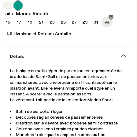
345,00
207,00
€
€
Taille Marina Rinaldi
15
17
19
21
23
25
27
29
31
33
Livraison et Retours Gratuits
Détails
La tunique en satin léger de pur coton est agrémentée de
broderies de Saint-Gall et de passementeries aux
emmanchures, avec une broderie en fil contrasté sur le
plastron avant. Elle relèvera n’importe quel style en un
instant. À porter avec le pantalon assorti.
Le vêtement fait partie de la collection Marina Sport.
Satin de pur coton léger
Découpes raglan ornées de passementeries
Plastron sur le devant avec broderie au fil contrasté
Col rond avec liens terminés par des cloches
Manches trois-quarts amples brodées au bas