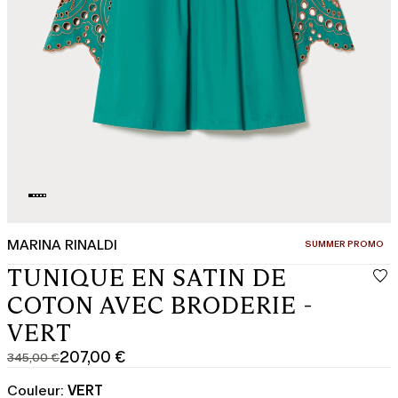
MARINA RINALDI
CATÉGORIE:
SUMMER PROMO
TUNIQUE EN SATIN DE
COTON AVEC BRODERIE -
VERT
207,00 €
345,00 €
Prix
Prix
original
actuel
Couleur:
VERT