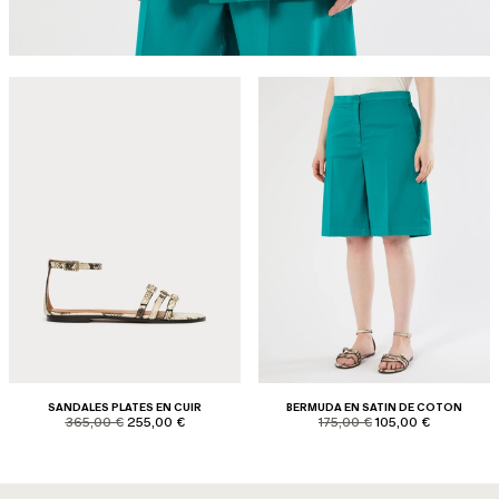
SANDALES PLATES EN CUIR
BERMUDA EN SATIN DE COTON
product.price.original
product.price.sale
product.price.original
product.price.sale
365,00 €
255,00 €
175,00 €
105,00 €