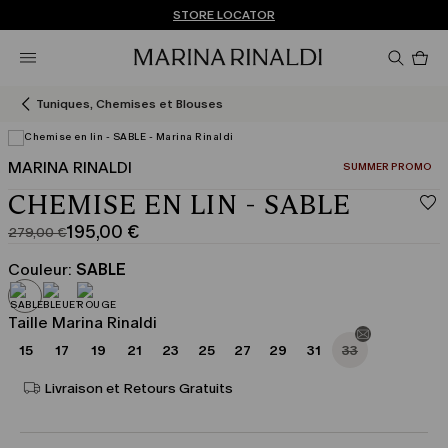
Vous n’avez pas de compte? INSCRIVEZ-VOUS MAINTENANT
EXPÉDITIONS ET RETOURS GRATUITS
STORE LOCATOR
Pro
da
le
pan
Tuniques, Chemises et Blouses
0
MARINA RINALDI
CATÉGORIE:
SUMMER PROMO
CHEMISE EN LIN - SABLE
195,00 €
279,00 €
Prix
Prix
original
actuel
Couleur:
SABLE
279,00
195,00
€
€
Taille Marina Rinaldi
15
17
19
21
23
25
27
29
31
33
Livraison et Retours Gratuits