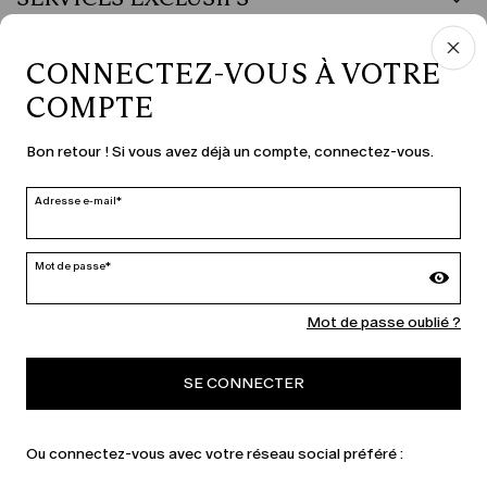
DOMAINE JURIDIQUE
CONNECTEZ-VOUS À VOTRE
COMPTE
PAYS ET LANGUE
Bon retour ! Si vous avez déjà un compte, connectez-vous.
France | fr
Adresse e-mail*
modifier
Mot de passe*
MARINA RINALDI
Mot de passe oublié ?
SE CONNECTER
PERSONA
Ou connectez-vous avec votre réseau social préféré :