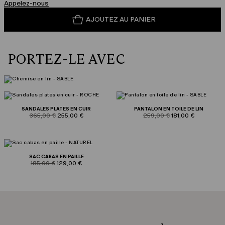
Appelez-nous
AJOUTEZ AU PANIER
PORTEZ-LE AVEC
SANDALES PLATES EN CUIR
PANTALON EN TOILE DE LIN
product.price.original
product.price.sale
product.price.original
product.price.sale
365,00 €
255,00 €
259,00 €
181,00 €
SAC CABAS EN PAILLE
product.price.original
product.price.sale
185,00 €
129,00 €