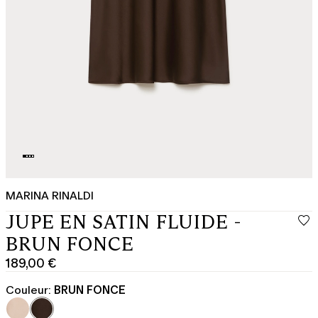
MARINA RINALDI
JUPE EN SATIN FLUIDE -
BRUN FONCE
189,00 €
Prix
actuel
Couleur:
BRUN FONCE
189,00
€