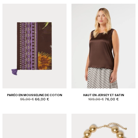
PARÉO EN MOUSSELINE DE COTON
HAUT EN JERSEY ET SATIN
product.price.original
product.price.sale
product.price.original
product.price.sale
95,00 €
66,00 €
109,00 €
76,00 €