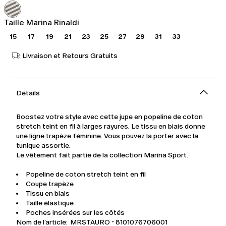
199,00
139,00
€
€
Taille Marina Rinaldi
15
17
19
21
23
25
27
29
31
33
Livraison et Retours Gratuits
Détails
Boostez votre style avec cette jupe en popeline de coton
stretch teint en fil à larges rayures. Le tissu en biais donne
une ligne trapèze féminine. Vous pouvez la porter avec la
tunique assortie.
Le vêtement fait partie de la collection Marina Sport.
Popeline de coton stretch teint en fil
Coupe trapèze
Tissu en biais
Taille élastique
Poches insérées sur les côtés
Nom de l’article: MRSTAURO - 8101076706001