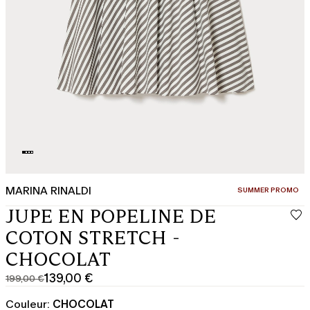
MARINA RINALDI
CATÉGORIE:
SUMMER PROMO
JUPE EN POPELINE DE
COTON STRETCH -
CHOCOLAT
139,00 €
199,00 €
Prix
Prix
original
actuel
Couleur:
CHOCOLAT