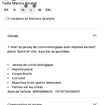
Taille Marina Rinaldi
XS
S
M
L
XL
2XL
Livraison et Retours Gratuits
Détails
T-shirt en jersey de coton biologique avec imprimé exclusif
placé. Épuré et chic, à porter au quotidien.
Jersey de coton biologique
Imprimé placé
Coupe droite
Col rond
Manches trois-quarts diminuées
Fentes sur les côtés
Nom de l’article: MRNAMACA - 7971076206001
Composition et lavage