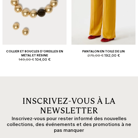
COLLIER ET BOUCLES D’OREILLES EN
PANTALON EN TOILE DE LIN
product.price.original
product.price.sale
MÉTAL ET RÉSINE
275,00 €
192,00 €
product.price.original
product.price.sale
149,00 €
104,00 €
INSCRIVEZ-VOUS À LA
NEWSLETTER
Inscrivez-vous pour rester informé des nouvelles
collections, des événements et des promotions à ne
pas manquer