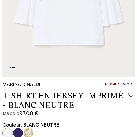
MARINA RINALDI
CATÉGORIE:
SUMMER PROMO
T-SHIRT EN JERSEY IMPRIMÉ
- BLANC NEUTRE
97,00 €
139,00 €
Prix
Prix
original
actuel
Couleur:
BLANC NEUTRE
139,00
97,00
€
€