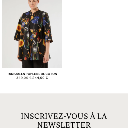
TUNIQUE EN POPELINE DE COTON
product.price.original
product.price.sale
349,00 €
244,00 €
INSCRIVEZ-VOUS À LA
NEWSLETTER