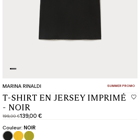
MARINA RINALDI
CATÉGORIE:
SUMMER PROMO
T-SHIRT EN JERSEY IMPRIMÉ
- NOIR
139,00 €
199,00 €
Prix
Prix
original
actuel
Couleur:
NOIR
199,00
139,00
€
€