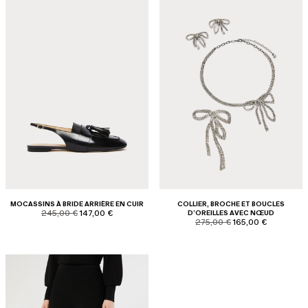
MOCASSINS À BRIDE ARRIÈRE EN CUIR
COLLIER, BROCHE ET BOUCLES
product.price.original
product.price.sale
245,00 €
147,00 €
D’OREILLES AVEC NŒUD
product.price.original
product.price.sale
275,00 €
165,00 €