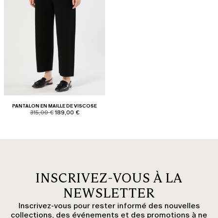
PANTALON EN MAILLE DE VISCOSE
product.price.original
product.price.sale
315,00 €
189,00 €
INSCRIVEZ-VOUS À LA
NEWSLETTER
Inscrivez-vous pour rester informé des nouvelles
collections, des événements et des promotions à ne