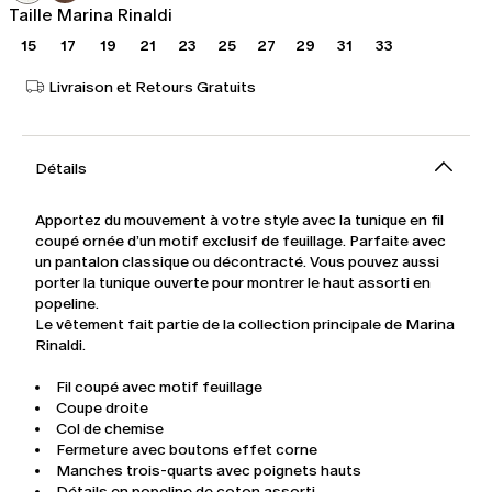
Taille Marina Rinaldi
15
17
19
21
23
25
27
29
31
33
Livraison et Retours Gratuits
Détails
Apportez du mouvement à votre style avec la tunique en fil
coupé ornée d’un motif exclusif de feuillage. Parfaite avec
un pantalon classique ou décontracté. Vous pouvez aussi
porter la tunique ouverte pour montrer le haut assorti en
popeline.
Le vêtement fait partie de la collection principale de Marina
Rinaldi.
Fil coupé avec motif feuillage
Coupe droite
Col de chemise
Fermeture avec boutons effet corne
Manches trois-quarts avec poignets hauts
Détails en popeline de coton assorti