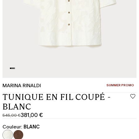
MARINA RINALDI
CATÉGORIE:
SUMMER PROMO
TUNIQUE EN FIL COUPÉ -
BLANC
381,00 €
545,00 €
Prix
Prix
original
actuel
Couleur:
BLANC
545,00
381,00
€
€