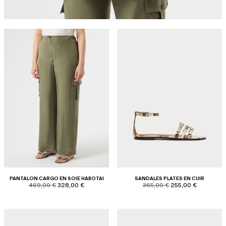
PANTALON CARGO EN SOIE HABOTAI
SANDALES PLATES EN CUIR
product.price.original
product.price.sale
product.price.original
product.price.sale
469,00 €
328,00 €
365,00 €
255,00 €