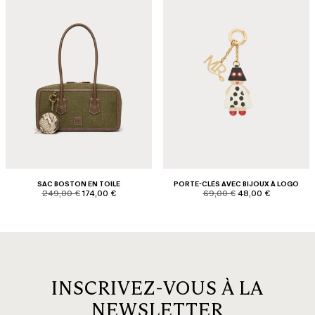
SAC BOSTON EN TOILE
PORTE-CLÉS AVEC BIJOUX À LOGO
product.price.original
product.price.sale
product.price.original
product.price.sale
249,00 €
174,00 €
69,00 €
48,00 €
INSCRIVEZ-VOUS À LA
NEWSLETTER