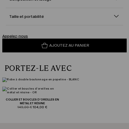
Taille et portabilité
Appelez-nous
AJOUTEZ AU PANIER
PORTEZ-LE AVEC
COLLIER ET BOUCLES D’OREILLES EN
MÉTAL ET RÉSINE
product.price.original
product.price.sale
149,00 €
104,00 €