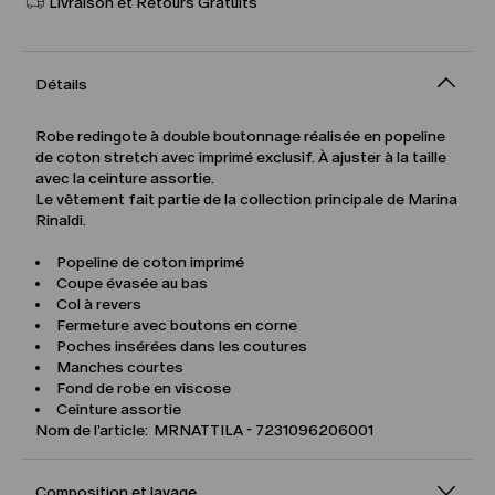
Livraison et Retours Gratuits
Détails
Robe redingote à double boutonnage réalisée en popeline
de coton stretch avec imprimé exclusif. À ajuster à la taille
avec la ceinture assortie.
Le vêtement fait partie de la collection principale de Marina
Rinaldi.
Popeline de coton imprimé
Coupe évasée au bas
Col à revers
Fermeture avec boutons en corne
Poches insérées dans les coutures
Manches courtes
Fond de robe en viscose
Ceinture assortie
Nom de l’article: MRNATTILA - 7231096206001
Composition et lavage