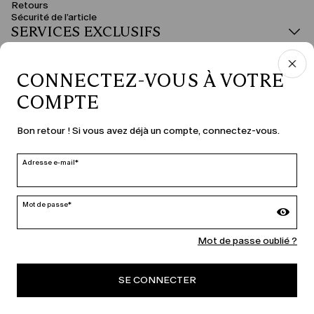
Retours
Sécurité de l’article
SERVICES EXCLUSIFS
DOMAINE JURIDIQUE
CONNECTEZ-VOUS À VOTRE
COMPTE
PAYS ET LANGUE
Bon retour ! Si vous avez déjà un compte, connectez-vous.
France | fr
Adresse e-mail*
modifier
Mot de passe*
MARINA RINALDI
Mot de passe oublié ?
SE CONNECTER
PERSONA