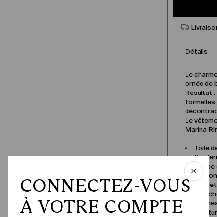
Livraiso
Détails
Le charme 
ornée de b
Résultat :
formelles,
décontrac
Le vêtemen
Marina Rin
Toile de
Broderi
Coupe 
Col ro
CONNECTEZ-VOUS
Fermet
Manche
À VOTRE COMPTE
Poches
Ceintur