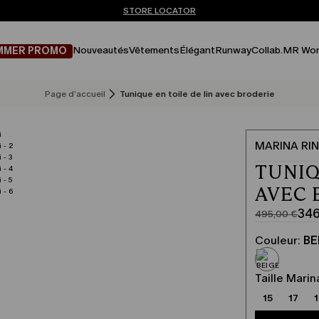
Vous n’avez pas de compte? INSCRIVEZ-VOUS MAINTENANT
EXPÉDITIONS ET RETOURS GRATUITS
STORE LOCATOR
Nouveautés
Vêtements
Élégant
Runway
Collab.
MR Wor
MMER PROMO
Page d’accueil
Tunique en toile de lin avec broderie
MARINA RIN
TUNIQ
AVEC 
346
495,00 €
Prix
Prix
original
actuel
Couleur:
BE
495,00
346,00
€
€
Taille Marin
15
17