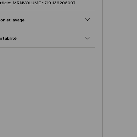
article: MRNVOLUME - 7191136206007
on et lavage
ortabilité