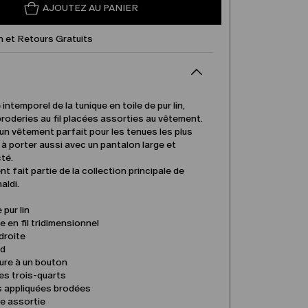
AJOUTEZ AU PANIER
n et Retours Gratuits
intemporel de la tunique en toile de pur lin,
roderies au fil placées assorties au vêtement.
 un vêtement parfait pour les tenues les plus
 à porter aussi avec un pantalon large et
té.
t fait partie de la collection principale de
aldi.
 pur lin
e en fil tridimensionnel
droite
nd
ure à un bouton
s trois-quarts
 appliquées brodées
e assortie