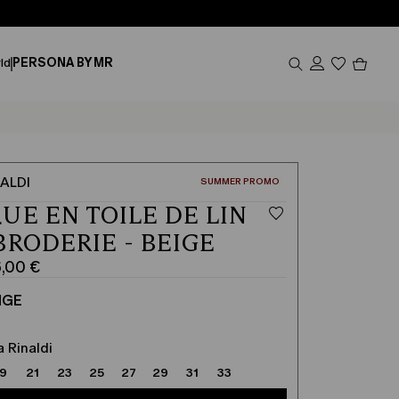
Produi
ld
PERSONA BY MR
dans
le
panier
0
ALDI
CATÉGORIE:
SUMMER PROMO
UE EN TOILE DE LIN
BRODERIE - BEIGE
,00 €
IGE
a Rinaldi
19
21
23
25
27
29
31
33