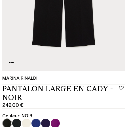
MARINA RINALDI
PANTALON LARGE EN CADY -
NOIR
249,00 €
Prix
actuel
Couleur:
NOIR
249,00
€