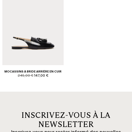
MOCASSINS À BRIDE ARRIÈRE EN CUIR
product.price.original
product.price.sale
245,00 €
147,00 €
INSCRIVEZ-VOUS À LA
NEWSLETTER
Inscrivez-vous pour rester informé des nouvelles