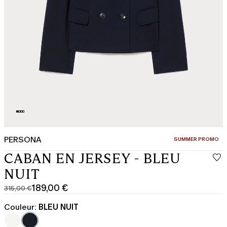
PERSONA
CATÉGORIE:
SUMMER PROMO
CABAN EN JERSEY - BLEU
NUIT
189,00 €
315,00 €
Prix
Prix
original
actuel
Couleur:
BLEU NUIT
315,00
189,00
€
€