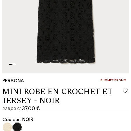
PERSONA
CATÉGORIE:
SUMMER PROMO
MINI ROBE EN CROCHET ET
JERSEY - NOIR
137,00 €
229,00 €
Prix
Prix
original
actuel
Couleur:
NOIR
229,00
137,00
€
€