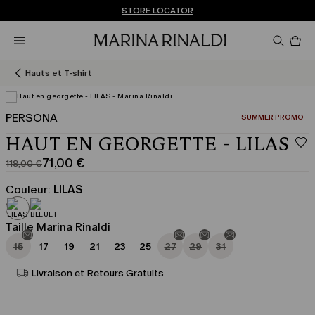
Vous n’avez pas de compte? INSCRIVEZ-VOUS MAINTENANT
EXPÉDITIONS ET RETOURS GRATUITS
STORE LOCATOR
Pro
da
le
pan
Hauts et T-shirt
0
PERSONA
CATÉGORIE:
SUMMER PROMO
HAUT EN GEORGETTE - LILAS
71,00 €
119,00 €
Prix
Prix
original
actuel
Couleur:
LILAS
119,00
71,00
€
€
Taille Marina Rinaldi
15
17
19
21
23
25
27
29
31
Livraison et Retours Gratuits