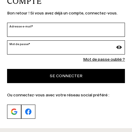
COMPTE
PAYS ET LANGUE
Bon retour ! Si vous avez déjà un compte, connectez-vous.
France | fr
Adresse e-mail*
modifier
Mot de passe*
MARINA RINALDI
Mot de passe oublié ?
SE CONNECTER
PERSONA
Ou connectez-vous avec votre réseau social préféré :