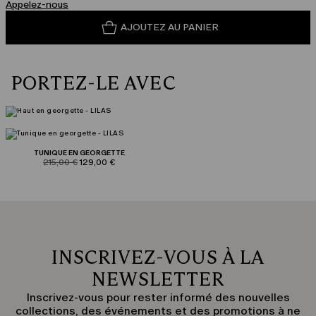
Appelez-nous
AJOUTEZ AU PANIER
PORTEZ-LE AVEC
TUNIQUE EN GEORGETTE
product.price.original
product.price.sale
215,00 €
129,00 €
INSCRIVEZ-VOUS À LA
NEWSLETTER
Inscrivez-vous pour rester informé des nouvelles
collections, des événements et des promotions à ne