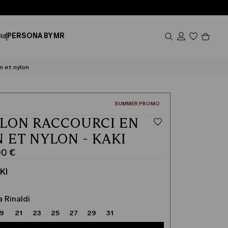
Produi
ld
PERSONA BY MR
dans
le
panier
0
n et nylon
CATÉGORIE:
SUMMER PROMO
LON RACCOURCI EN
 ET NYLON - KAKI
00 €
KI
a Rinaldi
19
21
23
25
27
29
31