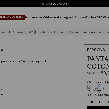
Vous n’avez pas de compte? INSCRIVEZ-VOUS MAINTENANT
EXPÉDITIONS ET RETOURS GRATUITS
STORE LOCATOR
Nouveautés
Vêtements
Élégant
Runway
Collab.
MR Wor
MMER PROMO
cueil
Persona by MR
Pantalons et Jeans
Pantalon raccourci en coto
PERSONA
PANTA
 puis faites défiler pour l’agrandir.
COTON
89,
149,00 €
Prix
Prix
original
actuel
Couleur:
KA
149,00
89,00
€
€
Taille Marin
15
17