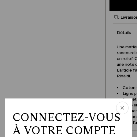
Livraiso
Détails
Une matièr
raccourci
en relief.
une note d
L’article 
Rinaldi.
Coton e
Ligne p
Fermet
Taille 
Poches
CONNECTEZ-VOUS
Pli mar
Nom de l’
À VOTRE COMPTE