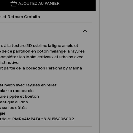
AJOUTEZ AU PANIER
n et Retours Gratuits
e à la texture 3D sublime la ligne ample et
e de ce pantalon en coton mélangé, à rayures
 Complétez les looks estivaux et urbains avec
istinctive.
fait partie de la collection Persona by Marina
t nylon avec rayures en relief
alazzo raccourcie
ure zippée et bouton
élastique au dos
 sur les côtés
qué
article: PMRVAMPATA - 3131156206002