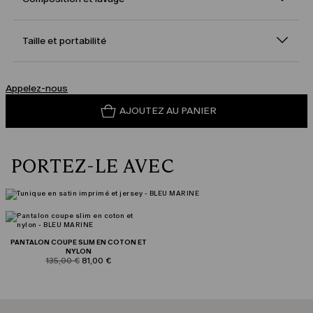
Taille et portabilité
Appelez-nous
AJOUTEZ AU PANIER
PORTEZ-LE AVEC
PANTALON COUPE SLIM EN COTON ET
NYLON
product.price.original
product.price.sale
135,00 €
81,00 €