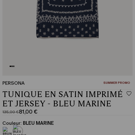
PERSONA
CATÉGORIE:
SUMMER PROMO
TUNIQUE EN SATIN IMPRIMÉ
ET JERSEY - BLEU MARINE
81,00 €
135,00 €
Prix
Prix
original
actuel
Couleur:
BLEU MARINE
135,00
81,00
€
€