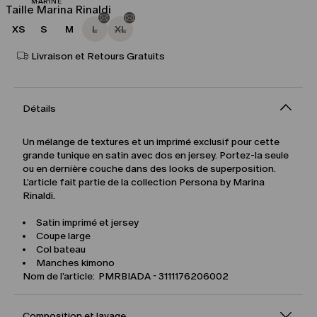
Taille Marina Rinaldi
XS
S
M
L
XL
Livraison et Retours Gratuits
Détails
Un mélange de textures et un imprimé exclusif pour cette
grande tunique en satin avec dos en jersey. Portez-la seule
ou en dernière couche dans des looks de superposition.
L’article fait partie de la collection Persona by Marina
Rinaldi.
Satin imprimé et jersey
Coupe large
Col bateau
Manches kimono
Nom de l’article: PMRBIADA - 3111176206002
Composition et lavage