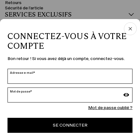
Retours
Sécurité de l’article
SERVICES EXCLUSIFS
DOMAINE JURIDIQUE
CONNECTEZ-VOUS À VOTRE
COMPTE
PAYS ET LANGUE
Bon retour ! Si vous avez déjà un compte, connectez-vous.
France | fr
Adresse e-mail*
modifier
Mot de passe*
MARINA RINALDI
Mot de passe oublié ?
SE CONNECTER
PERSONA