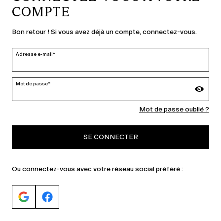
COMPTE
PAYS ET LANGUE
Bon retour ! Si vous avez déjà un compte, connectez-vous.
France | fr
Adresse e-mail*
modifier
Mot de passe*
MARINA RINALDI
Mot de passe oublié ?
SE CONNECTER
PERSONA
Ou connectez-vous avec votre réseau social préféré :