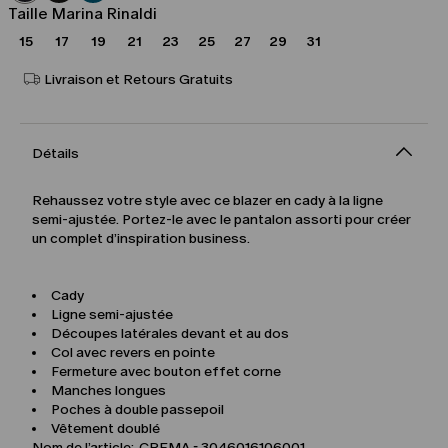
Taille Marina Rinaldi
15
17
19
21
23
25
27
29
31
Livraison et Retours Gratuits
Détails
Rehaussez votre style avec ce blazer en cady à la ligne
semi-ajustée. Portez-le avec le pantalon assorti pour créer
un complet d’inspiration business.
Cady
Ligne semi-ajustée
Découpes latérales devant et au dos
Col avec revers en pointe
Fermeture avec bouton effet corne
Manches longues
Poches à double passepoil
Vêtement doublé
Nom de l’article: CREMA - 3046016106001