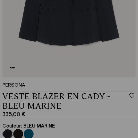
PERSONA
VESTE BLAZER EN CADY -
BLEU MARINE
335,00 €
Prix
actuel
Couleur:
BLEU MARINE
335,00
€