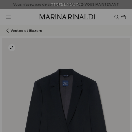
Vous n’avez pas de compte? INSCRIVEZ-VOUS MAINTENANT
EXPÉDITIONS ET RETOURS GRATUITS
STORE LOCATOR
Pro
da
le
pan
Vestes et Blazers
0